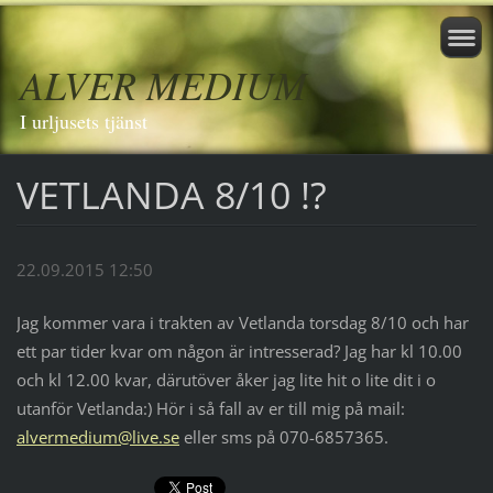
ALVER MEDIUM
I urljusets tjänst
VETLANDA 8/10 !?
22.09.2015 12:50
Jag kommer vara i trakten av Vetlanda torsdag 8/10 och har
ett par tider kvar om någon är intresserad? Jag har kl 10.00
och kl 12.00 kvar, därutöver åker jag lite hit o lite dit i o
utanför Vetlanda:) Hör i så fall av er till mig på mail:
alvermedium@live.se
eller sms på 070-6857365.