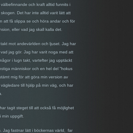
 välbefinnande och kraft alltid funnits i
ogen. Det har inte alltid varit lätt att
 att få slippa se och höra andar och för
on, eller vad jag skall kalla det.
g takt mot andevärlden och ljuset. Jag har
å vad jag gör. Jag har varit noga med att
rm
ågor i lugn takt, vartefter jag upptäckt
konstiga människor och en hel del "hokus
bestämt mig för att göra min version av
ägledare till hjälp på min väg, och har
a.
 tagit steget till att också få möjlighet
i min uppgift.
 Jag fastnar lätt i böckernas värld, far