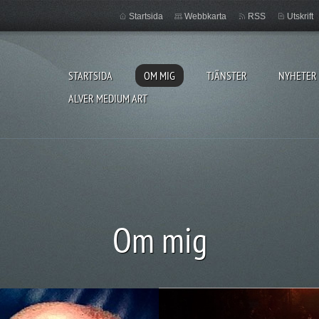
Startsida
Webbkarta
RSS
Utskrift
STARTSIDA
OM MIG
TJÄNSTER
NYHETER
ALVER MEDIUM ART
Om mig