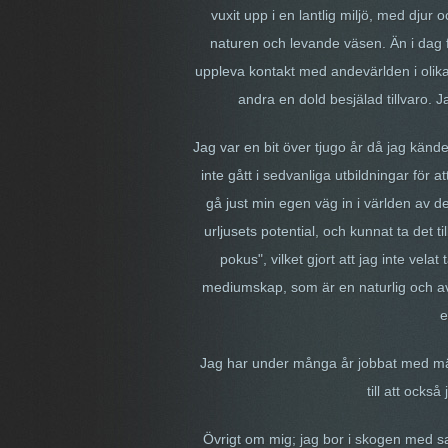
vuxit upp i en lantlig miljö, med djur o
naturen och levande väsen. Än i dag fyl
uppleva kontakt med andevärlden i olika
andra en dold besjälad tillvaro. 
Jag var en bit över tjugo år då jag kände
inte gått i sedvanliga utbildningar för 
gå just min egen väg in i världen av d
urljusets potential, och kunnat ta det 
pokus", vilket gjort att jag inte vela
mediumskap, som är en naturlig och avd
e
Jag har under många år jobbat med männis
till att ocks
Övrigt om mig; jag bor i skogen med sam