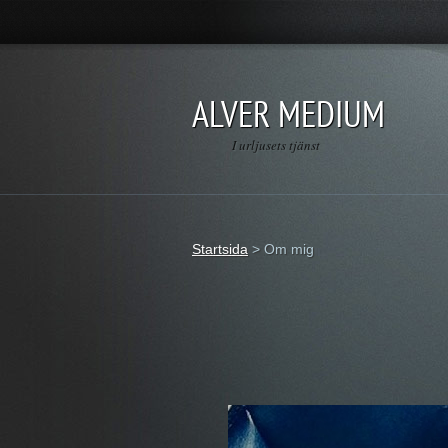
ALVER MEDIUM
I urljusets tjänst
Startsida
>
Om mig