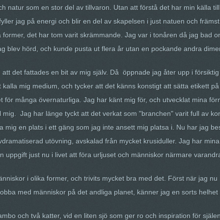
ch natur som en stor del av tillvaron. Utan att förstå det har min källa till
ler jag på energi och blir en del av skapelsen i just natuen och främst sk
 former, det har tom varit skrämmande. Jag var i tonåren då jag bad om
Jag blev hörd, och kunde pusta ut flera år utan en pockande andra dimensi
 att det fattades en bit av mig själv. Då öppnade jag åter upp i försikti
att kalla mig medium, och tycker att det känns konstigt att sätta etikett p
et för många övernaturliga. Jag har känt mig för, och utvecklat mina fö
till mig. Jag har länge tyckt att det verkat som "branchen" varit full av 
t ta mig en plats i ett gäng som jag inte ansett mig platsa i. Nu har jag 
ramatiserad utövning, avskalad från mycket krusiduller. Jag har mina v
n uppgift just nu i livet att föra urljuset och människor närmare varandr
kor i olika former, och trivits mycket bra med det. Först när jag nu har
å jobba med människor på det andliga planet, känner jag en sorts helhet 
bo och två katter, vid en liten sjö som ger ro och inspiration för själen.